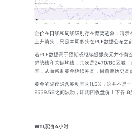
金价在日线和周线级别存在背离迹象，暗示
上升势头，只是本周多头在
PCE
数据公布之
若
PCE
数据高于预期或继续提振美元并令黄
趋势线和关键均线，其次是
2470/80
区域。
率，从而帮助黄金继续冲高，目前离历史高
黄金的隔夜隐含波动率为
11.5%
，这并不是一
2539.58
之间波动，即周四收盘价上下各
18
WTI
原油
4
小时