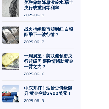
美联储给降息泼冷水 瑞士
央行或重回零利率
2025-06-19
战火持续股市却飘红 白银
酝酿下一波行情？
2025-06-17
一周展望：美联储领衔央
行超级周 避险情绪助黄金
一臂之力？
2025-06-16
中东开打！油价史诗级飙
升 黄金突破3400美元！
2025-06-13