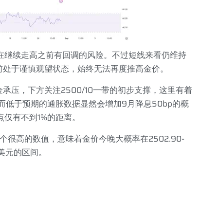
在继续走高之前有回调的风险。不过短线来看仍维持
前处于谨慎观望状态，始终无法再度推高金价。
金承压，下方关注
2500/10
一带的初步支撑，这里有着
而低于预期的通胀数据显然会增加
9
月降息
50bp
的概
点仅有不到
1%
的距离。
个很高的数值，意味着金价今晚大概率在
2502.90-
美元的区间。