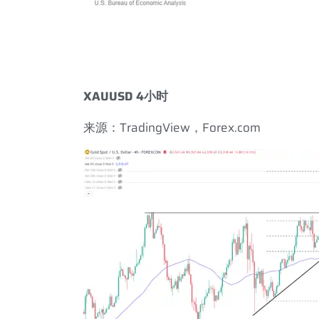
XAUUSD 4
小时
来源：
TradingView
，
Forex.com