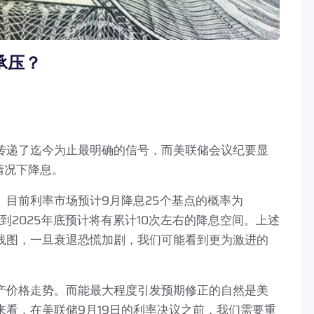
承压？
传递了迄今为止最明确的信号，而美联储会议纪要显
情况下降息。
。目前利率市场预计
9
月降息
25
个基点的概率为
到
2025
年底预计将有累计
10
次左右的降息空间。上述
线图，一旦衰退恐慌加剧，我们可能看到更为激进的
产价格走势。而能最大程度引发预期修正的自然是美
来看，在美联储
9
月
19
日的利率决议之前，我们需要重