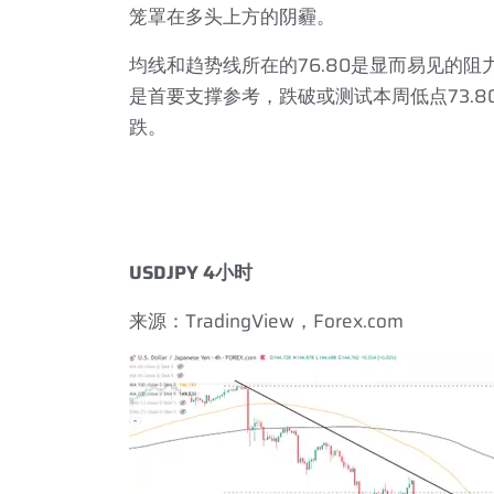
笼罩在多头上方的阴霾。
均线和趋势线所在的
76.80
是显而易见的阻
是首要支撑参考，跌破或测试本周低点
73.8
跌。
USDJPY 4
小时
来源：
TradingView
，
Forex.com