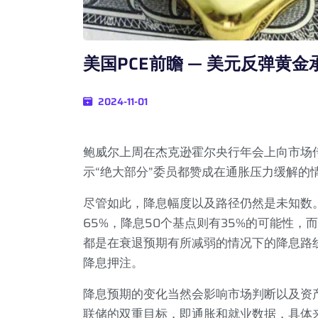
美国PCE前瞻 — 美元反弹黄金
2024-11-01
鲍威尔上周在杰克逊霍尔央行年会上向市场
示“绝大部分”委员都赞成在通胀压力缓解的
尽管如此，降息幅度以及路径仍然是未知数
65%
，降息
50
个基点则有
35%
的可能性，而
都是在衰退预期有所减弱的情况下的降息路
降息押注。
降息预期的变化当然会影响市场判断以及资
联储的双重目标，即通胀和就业数据，具体