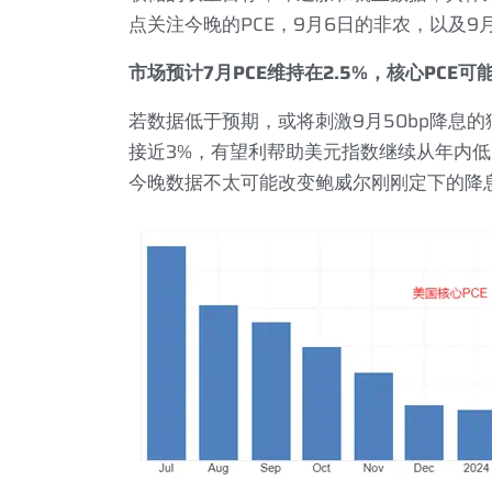
点关注今晚的
PCE
，
9
月
6
日的非农，以及
9
市场预计
7
月
PCE
维持在
2.5%
，核心
PCE
可
若数据低于预期，或将刺激
9
月
50bp
降息的
接近
3%
，有望利帮助美元指数继续从年内低
今晚数据不太可能改变鲍威尔刚刚定下的降