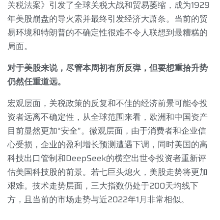
关税法案》引发了全球关税大战和贸易萎缩，成为
1929
年美股崩盘的导火索并最终引发经济大萧条。当前的贸
易环境和特朗普的不确定性很难不令人联想到最糟糕的
局面。
对于美股来说，尽管本周初有所反弹，但要想重拾升势
仍然任重道远。
宏观层面，关税政策的反复和不佳的经济前景可能令投
资者远离不确定性，从全球范围来看，欧洲和中国资产
目前显然更加“安全”。微观层面，由于消费者和企业信
心受损，企业的盈利增长预测遭遇下调，同时美国的高
科技出口管制和
DeepSeek
的横空出世令投资者重新评
估美国科技股的前景。若七巨头熄火，美股走势将更加
艰难。技术走势层面，三大指数仍处于
200
天均线下
方，且当前的市场走势与近
2022
年
1
月非常相似。