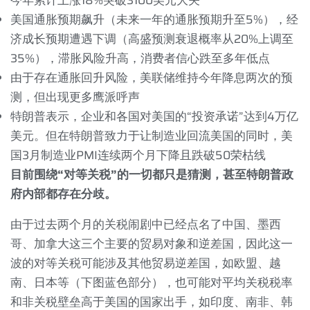
美国通胀预期飙升（未来一年的通胀预期升至
5%
），经
济成长预期遭遇下调（高盛预测衰退概率从
20%
上调至
35%
），滞胀风险升高，消费者信心跌至多年低点
由于存在通胀回升风险，美联储维持今年降息两次的预
测，但出现更多鹰派呼声
特朗普表示，企业和各国对美国的“投资承诺”达到
4
万亿
美元。但在特朗普致力于让制造业回流美国的同时，美
国
3
月制造业
PMI
连续两个月下降且跌破
50
荣枯线
目前围绕“对等关税”的一切都只是猜测，甚至特朗普政
府内部都存在分歧。
由于过去两个月的关税闹剧中已经点名了中国、墨西
哥、加拿大这三个主要的贸易对象和逆差国，因此这一
波的对等关税可能涉及其他贸易逆差国，如欧盟、越
南、日本等（下图蓝色部分），也可能对平均关税税率
和非关税壁垒高于美国的国家出手，如印度、南非、韩