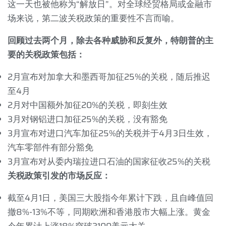
这一天也被他称为“解放日”。对全球经贸格局或金融市
场来说，第二波关税政策的重要性不言而喻。
回顾过去两个月，除去各种威胁和反复外，特朗普的主
要的关税政策包括：
2
月宣布对加拿大和墨西哥加征
25%
的关税，随后推迟
至
4
月
2
月对中国额外加征
20%
的关税，即刻生效
3
月对钢铝进口加征
25%
的关税，没有豁免
3
月宣布对进口汽车加征
25%
的关税并于
4
月
3
日生效，
汽车零部件有部分豁免
3
月宣布对从委内瑞拉进口石油的国家征收
25%
的关税
关税政策引发的市场反应：
截至
4
月
1
日，美国三大股指今年累计下跌，且自峰值回
撤
8%-13%
不等，同期欧洲和香港股市大幅上涨。黄金
今年累计上涨
18%
突破
3100
美元大关