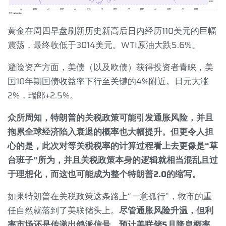
黄金在周四早盘刷新历史新高后日内经历
110
美元的巨幅
震荡，最终收低于
3014
美元。
WTI
原油大跌
5.6%
。
避险资产方面，美债（以及欧债）获得投资者青睐，美
国
10
年期国债收益率下行至关键的
4%
附近。日元大涨
2%
，瑞郎
+2.5%
。
众所周知，特朗普的关税政策可能引发通胀风险，并且
拖累全球经济陷入衰退的概率也大幅提升。但更令人担
心的是，此次对等关税税率的计算过程看上去更像是“草
台班子”所为，并且关税政策本身的逻辑就相当混乱且过
于理想化，而这也可能成为整个特朗普
2.0
的缩写。
如果特朗普在关税政策这条路上“一意孤行”，救市的重
任自然就落到了美联储头上。
尽管通胀风险升温，但利
率市场还是传递出鸽派信号，预计美联储
5
月降息概率