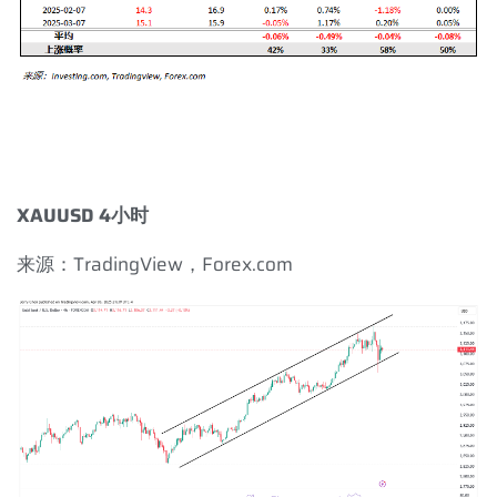
XAUUSD 4
小时
来源：
TradingView
，
Forex.com