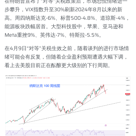
在特朗普宣布了“对等”关税政策后，市场恐慌情绪进一
步攀升，
VIX
指数升至
30%
刷新
2024
年
8
月以来的新
高。周四纳斯达克
-6%
、标普
500-4.8%
、道琼斯
-4%
，
能源板块跌幅居首。大型科技股中，苹果、亚马逊和
Meta
重挫
9%
、英伟达
-7%
、特斯拉
-5.5%
。
在
4
月
9
日“对等”关税生效之前，随着谈判的进行市场情
绪可能会有反复，但随着企业盈利预期遭遇大幅下调，
看上去美股目前正在酝酿更大级别的下行周期。