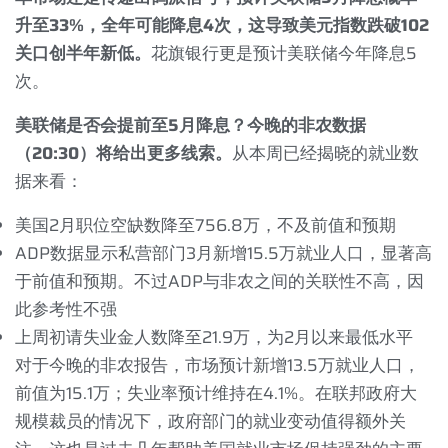
升至
33%
，全年可能降息
4
次，这导致美元指数跌破
102
关口创半年新低。
花旗银行更是预计美联储今年降息
5
次。
美联储是否会提前至
5
月降息？今晚的非农数据
（
20:30
）将给出更多线索。
从本周已经揭晓的就业数
据来看：
美国
2
月职位空缺数降至
756.8
万，不及前值和预期
ADP
数据显示私营部门
3
月新增
15.5
万就业人口，显著高
于前值和预期。不过
ADP
与非农之间的关联性不高，因
此参考性不强
上周初请失业金人数降至
21.9
万，为
2
月以来最低水平
对于今晚的非农报告，市场预计新增
13.5
万就业人口，
前值为
15.1
万；失业率预计维持在
4.1%
。在联邦政府大
规模裁员的情况下，政府部门的就业变动值得额外关